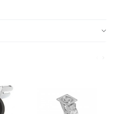
keyboard_arrow_left
keyboard_arrow_right
Poprzedni
Następ