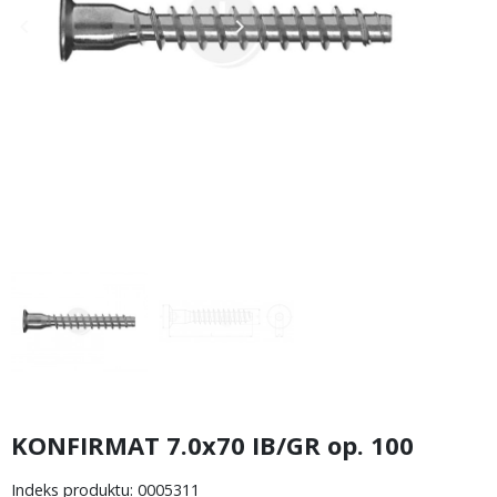
keyboard_arrow_left
keyboard_arrow_right
Poprzedni
Następny
KONFIRMAT 7.0x70 IB/GR op. 100
Indeks produktu: 0005311