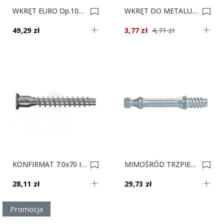
WKRĘT EURO Op.1000 ES6.0x13KB 0010353
WKRĘT DO METALU 4x20 KOMBIB/H Op. 100 0005312
49,29 zł
3,77 zł
4,71 zł
KONFIRMAT 7.0x70 IB/GR Op. 100 0005311
MIMOŚRÓD TRZPIEŃ 6.0x24.3 TITUS Op.100 Szt 0003983
28,11 zł
29,73 zł
Promocja