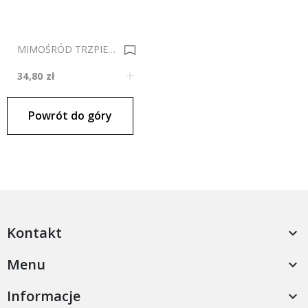
MIMOŚRÓD TRZPIEŃ 6.3x29.8 Op.100 Szt 0005396
34,80 zł
Powrót do góry
Kontakt

Menu

Informacje
