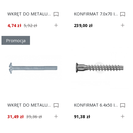
WKRĘT DO METALU 4x35 KOMBIB/H Op.100 0003169
KONFIRMAT 7.0x70 IB/GR Op.1000 0001849
4,74 zł
5,92 zł
239,00 zł
Promocja
WKRĘT DO METALU 4x22 KOMBIB/H Op.1000 0001276
KONFIRMAT 6.4x50 IB Op.1000 0001275
31,49 zł
39,36 zł
91,38 zł