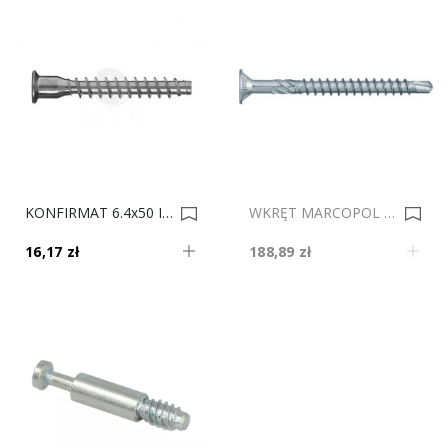
KONFIRMAT 6.4x50 IB Op. 100 0001274
WKRĘT MARCOPOL BEZ NAWIERC. 5x50 Op.1000 0010760
16,17 zł
188,89 zł