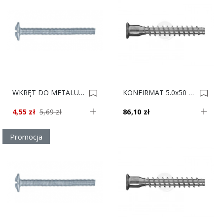
WKRĘT DO METALU 4x30 KOMBIB/H Op.100 0003919
KONFIRMAT 5.0x50 Op.1000 0003297
4,55 zł
5,69 zł
86,10 zł
Promocja