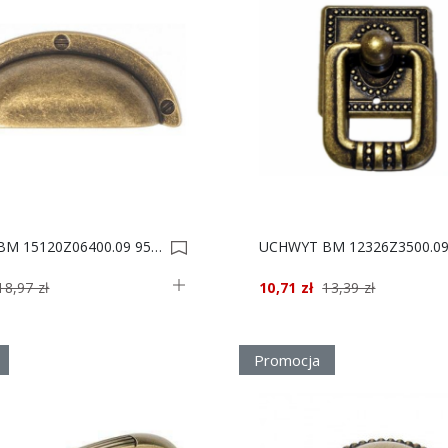
UCHWYT BM 15120Z06400.09 95x38/64 0016961
18,97 zł
10,71 zł
13,39 zł
Promocja