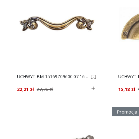
UCHWYT BM 15169Z09600.07 160x30/96 0022484
22,21 zł
27,76 zł
15,18 zł
Promocja