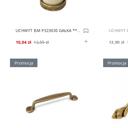
UCHWYT BM P323030 GAŁKA *** 0000957
10,04 zł
12,55 zł
13,90 zł
Promocja
Promocja