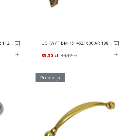
UCHWYT BM 15153Z096B.32 112x22/96 0003190
UCHWYT BM 15146Z1600.AR 198x32/160 0002984
35,30 zł
44,12 zł
Promocja