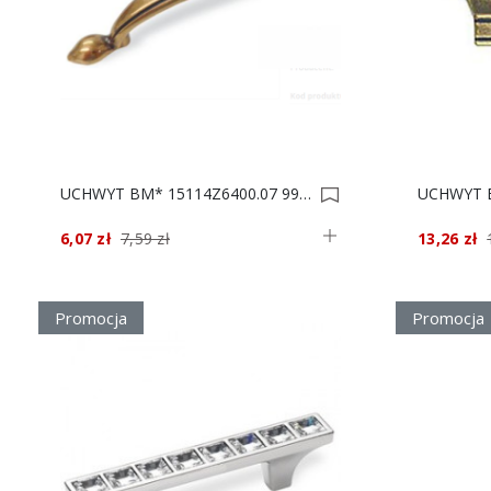
UCHWYT BM* 15114Z6400.07 99x14/64 0005305
6,07 zł
7,59 zł
13,26 zł
Promocja
Promocja