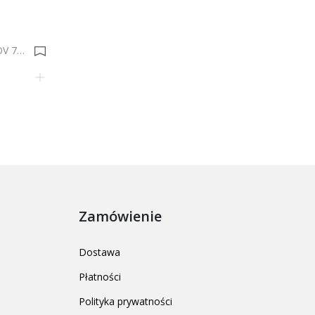
UCHWYT BM* 24147Z0730.OV 73x31x23/32 0003612
Zamówienie
Dostawa
Płatności
Polityka prywatności