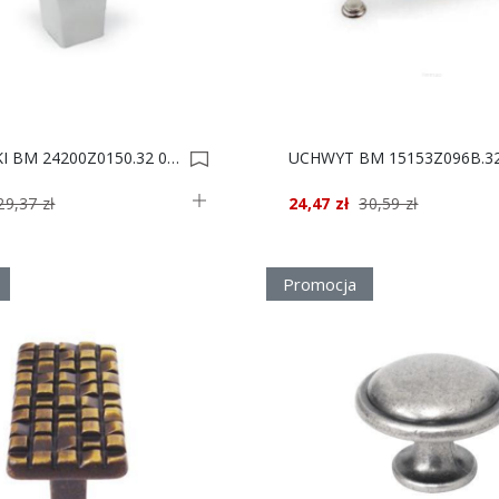
SVAROVSKI BM 24200Z0150.32 0003229
29,37 zł
24,47 zł
30,59 zł
Promocja