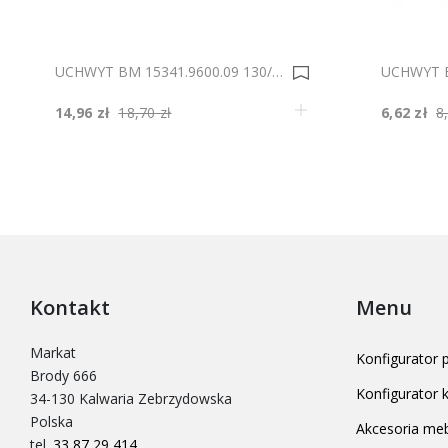
UCHWYT BM 15341.9600.09 130/20/96 0005565
14,96 zł
18,70 zł
6,62 zł
8
Kontakt
Menu
Markat
Konfigurator
Brody 666
Konfigurator
34-130 Kalwaria Zebrzydowska
Polska
Akcesoria me
tel.
33 87 29 414