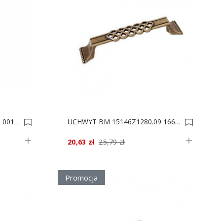
UCHWYT BM 12326Z3500.09 0012906
UCHWYT BM 15146Z1280.09 166x32/128 0007228
20,63 zł
25,79 zł
Promocja