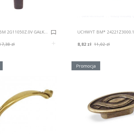
UCHWYT BM 2G11050Z.0V GAŁKA 50X25 0008598
17,38 zł
8,82 zł
11,02 zł
Promocja