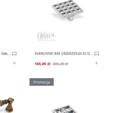
UCHWYT BM 24222Z3000.09 GAŁKA 30 0005741
SVAROVSKI BM 24200Z0520.32 GAŁKA 0005400
165,00 zł
206,25 zł
Promocja