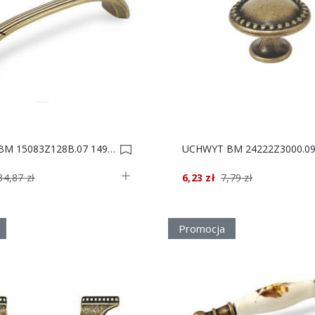
UCHWYT BM 15083Z128B.07 149x30/128** 0006250
34,87 zł
6,23 zł
7,79 zł
Promocja