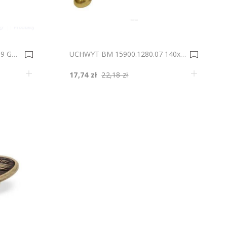
UCHWYT BM* 24221Z3000.19 GAŁKA 30 0006279
UCHWYT BM 15900.1280.07 140x14/128 0005846
17,74 zł
22,18 zł