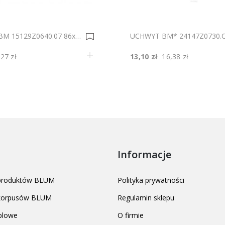
UCHWYT BM 15129Z0640.07 86x31/64 0004138
,27 zł
13,10 zł
16,38 zł
Informacje
 produktów BLUM
Polityka prywatności
 korpusów BLUM
Regulamin sklepu
blowe
O firmie