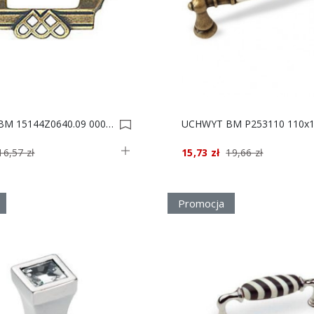
UCHWYT BM 15144Z0640.09 0005278
16,57 zł
15,73 zł
19,66 zł
Promocja