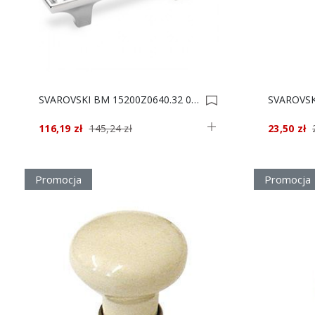
SVAROVSKI BM 15200Z0640.32 0003310
116,19 zł
145,24 zł
23,50 zł
Promocja
Promocja