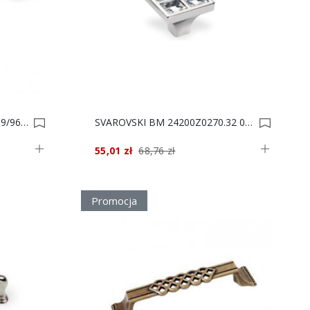
UCHWYT BM P253110 110x19/96 0005270
SVAROVSKI BM 24200Z0270.32 0003695
55,01 zł
68,76 zł
Promocja