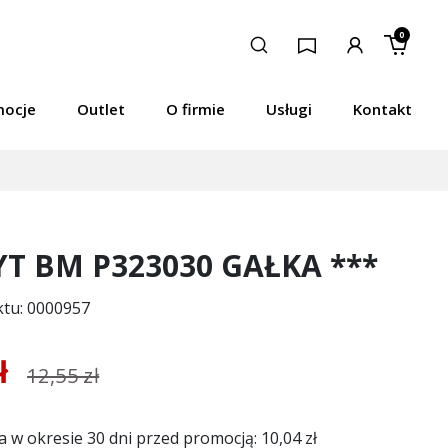
0
mocje
Outlet
O firmie
Usługi
Kontakt
T BM P323030 GAŁKA ***
ktu: 0000957
zł
12,55 zł
a w okresie 30 dni przed promocją:
10,04 zł