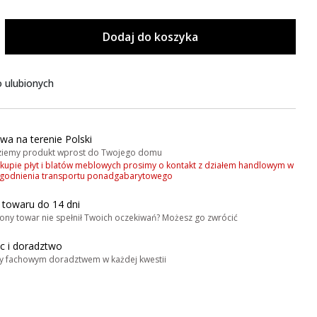
Dodaj do koszyka
 ulubionych
wa na terenie Polski
iemy produkt wprost do Twojego domu
akupie płyt i blatów meblowych prosimy o kontakt z działem handlowym w
zgodnienia transportu ponadgabarytowego
 towaru do 14 dni
ony towar nie spełnił Twoich oczekiwań? Możesz go zwrócić
 i doradztwo
y fachowym doradztwem w każdej kwestii