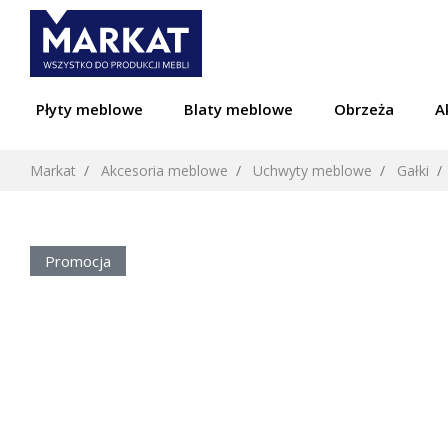
Płyty meblowe
Blaty meblowe
Obrzeża
A
Markat
Akcesoria meblowe
Uchwyty meblowe
Gałki
Promocja