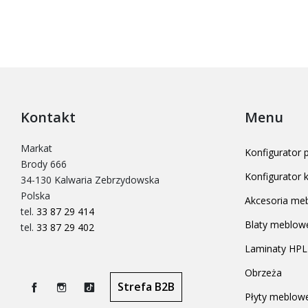
Kontakt
Menu
Markat
Konfigurator
Brody 666
Konfigurator
34-130 Kalwaria Zebrzydowska
Polska
Akcesoria me
tel.
33 87 29 414
Blaty meblow
tel.
33 87 29 402
Laminaty HPL
Obrzeża
Strefa B2B
Płyty meblow
Facebook
Instagram
TikTok