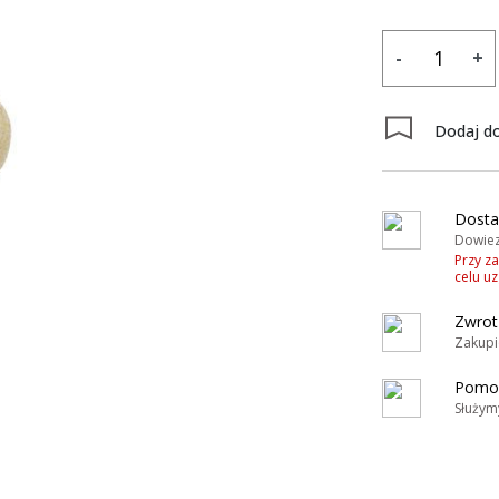
-
+
Dodaj do
Dosta
Dowiez
Przy z
celu u
Zwrot
Zakupi
Pomoc
Służym