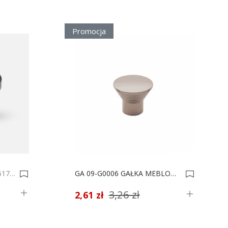
Promocja
GAŁKA OH INA BLACK 0035172-0035174
GA 09-G0006 GAŁKA MEBLOWA *** 0007470
3,26 zł
2,61 zł