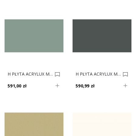
H PŁYTA ACRYLUX MAT 5357 LAGUNA AFP 2800x1300mm Gr.19mm 0022323
H PŁYTA ACRYLUX MAT 85728 SZARY ŁUPKOWY AFP 2800x1300mm Gr.19mm 0022281
591,00 zł
590,99 zł