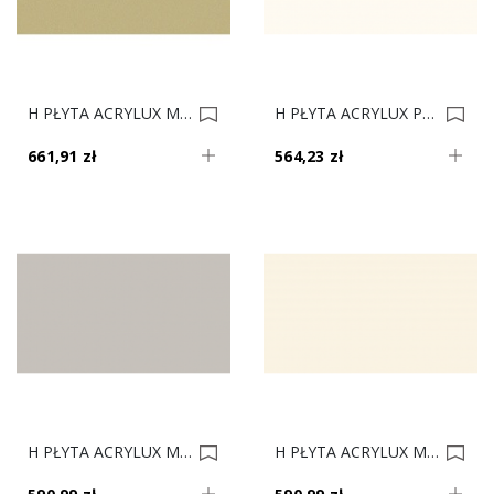
H PŁYTA ACRYLUX MAT 7499/7408 KUBANIT METALIK AFP 2800x1300mm Gr.19mm 0020664
H PŁYTA ACRYLUX POŁYSK 1982 BIAŁY 2800x1300mm Gr.19mm 0020452
661,91 zł
564,23 zł
H PŁYTA ACRYLUX MAT 85468 JASNOSZARY AFP 2800x1300mm Gr.19mm 0015595
H PŁYTA ACRYLUX MAT 7496 KREMOWY AFP 2800x1300mm Gr.19mm 0013705