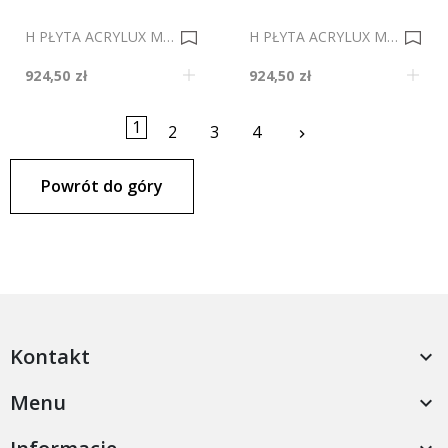
H PŁYTA ACRYLUX MAT 8855/85387 ANTRACYT METALIK AFP DS 2800x1300mm Gr.19mm 0035601
H PŁYTA ACRYLUX MAT 7649/7648 ZŁOTY METALIK AFP DS 2800x1300mm Gr.19mm 0035598
924,50 zł
924,50 zł
1
Następny
2
3
4
keyboard_arrow_right
Powrót do góry
Kontakt

Menu
