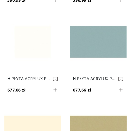
590,99 zł
590,99 zł
H PŁYTA ACRYLUX POŁYSK 11036 BIAŁY METALIK 2800x1300mm Gr.19mm 0009974
H PŁYTA ACRYLUX POŁYSK 8636/85385 SREBRNY METALIK 2800x1300mm Gr.19mm 0007785
677,66 zł
677,66 zł