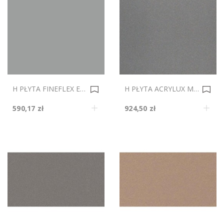
H PŁYTA FINEFLEX ECO MAT 4100 PEARL GREY DS 2800x1300mm Gr.19 0035636
H PŁYTA ACRYLUX MAT 85841 SZARY METALIK AFP DS 2800x1300mm Gr.19mm 0035608
590,17 zł
924,50 zł