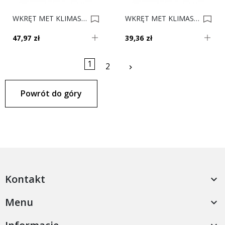
WKRĘT MET KLIMAS 4.5x20 Op. 1000 0012346
WKRĘT MET KLIMAS 4.5x16 Op. 1000 0012345
47,97 zł
39,36 zł
1
Następny
2
keyboard_arrow_right
Powrót do góry
Kontakt

Menu
