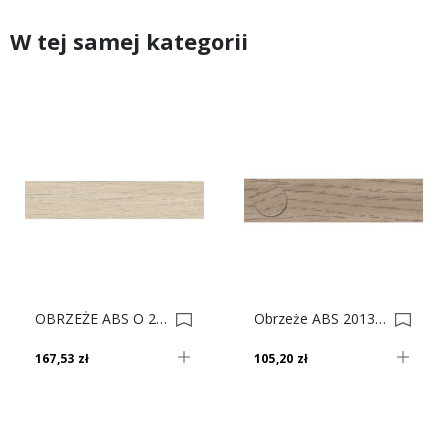
W tej samej kategorii
OBRZEŻE ABS O 22/0.8 20260 Cx 100 Mb D/new 0035649-0035681
Obrzeże ABS 20130 Ov Kasztan Spokojny Do Płyty SWISS KRONO 0022999-0023266
167,53 zł
105,20 zł