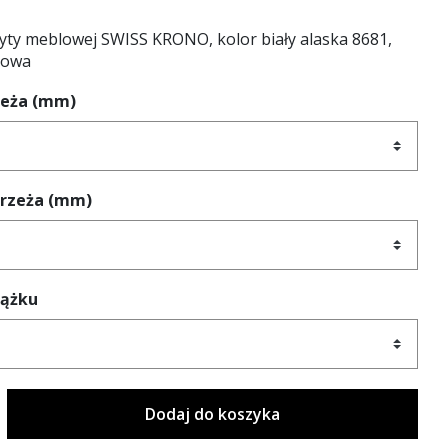
yty meblowej SWISS KRONO, kolor biały alaska 8681,
towa
zeża (mm)
brzeża (mm)
rążku
Dodaj do koszyka