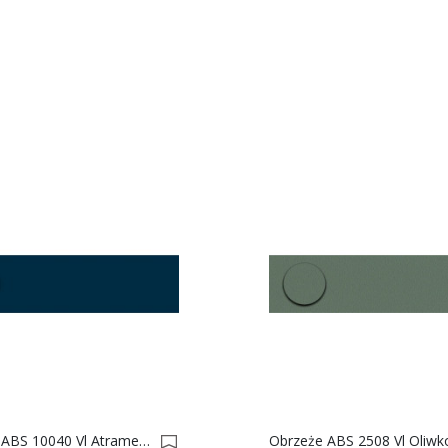
Obrzeże ABS 10040 Vl Atramentowy Do Płyty SWISS KRONO 0022967-0023221