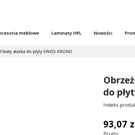
kcesoria meblowe
Laminaty HPL
Nowości
Pro
l biały alaska do płyty SWISS KRONO
Obrzeże
do pły
Indeks produ
93,07 z
Brutto