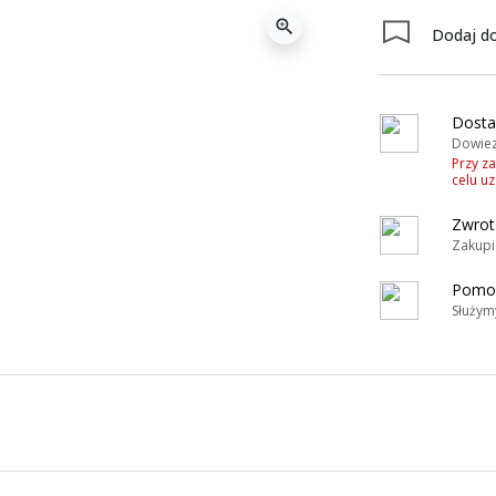
zoom_in
Dodaj do
Dosta
Dowiez
Przy z
celu u
Zwrot
Zakupi
Pomoc
Służym