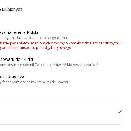
 ulubionych
wa na terenie Polski
iemy produkt wprost do Twojego domu
akupie płyt i blatów meblowych prosimy o kontakt z działem handlowym w
zgodnienia transportu ponadgabarytowego
 towaru do 14 dni
ony towar nie spełnił Twoich oczekiwań? Możesz go zwrócić
 i doradztwo
y fachowym doradztwem w każdej kwestii