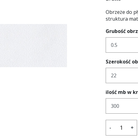
Obrzeże do pł
struktura ma
Grubość obr
Szerokość o
ilość mb w k
-
+