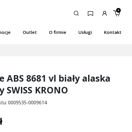
0
mocje
Outlet
O firmie
Usługi
Kontakt
 ABS 8681 vl biały alaska
ty SWISS KRONO
ktu: 0009535-0009614
ł