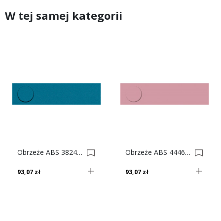
W tej samej kategorii
Obrzeże ABS 3824 Vl Błękit Morski Do Płyty SWISS KRONO 0009534-0002927
Obrzeże ABS 4446 Vl Pudrowy Róż Do Płyty SWISS KRONO 0022973-0023224
93,07 zł
93,07 zł