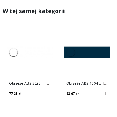
W tej samej kategorii
Obrzeże ABS 3293 Sm Biały Polarny Do Płyty SWISS KRONO 0010152-0010155
Obrzeże ABS 10040 Vl Atramentowy Do Płyty SWISS KRONO 0022967-0023221
77,21 zł
93,07 zł