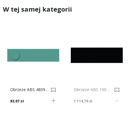
W tej samej kategorii
Obrzeże ABS 4809 Vl Morski Do Płyty SWISS KRONO 0022972-0023227
Obrzeże ABS 190 KM Czarny SWISS KRONO 0003912
93,07 zł
1 114,79 zł