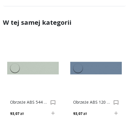
W tej samej kategorii
Obrzeże ABS 544 Vl Szary Łąkowy Do Płyty SWISS KRONO 0009343-0009778
Obrzeże ABS 120 Vl Błękit Gołębi Do Płyty SWISS KRONO 0009524-0006408
93,07 zł
93,07 zł