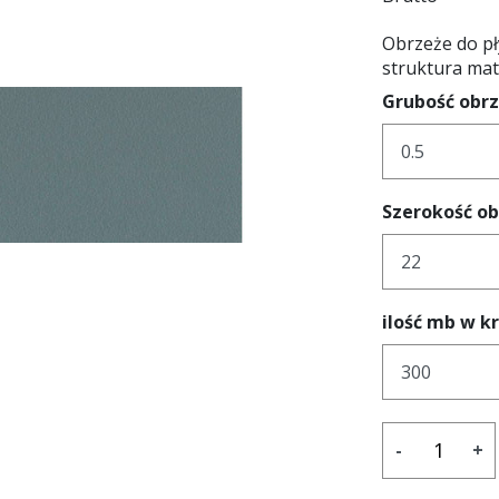
Obrzeże do pł
struktura ma
Grubość obr
Szerokość o
ilość mb w k
-
+