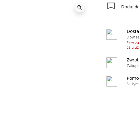
Dodaj do
zoom_in
Dosta
Dowiez
Przy z
celu u
Zwrot
Zakupi
Pomoc
Służym