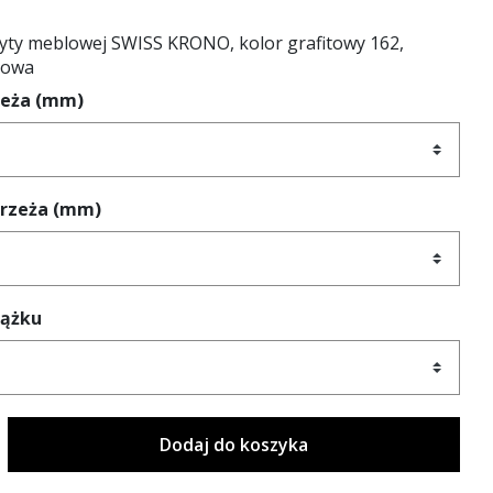
yty meblowej SWISS KRONO, kolor grafitowy 162,
towa
zeża (mm)
brzeża (mm)
rążku
Dodaj do koszyka