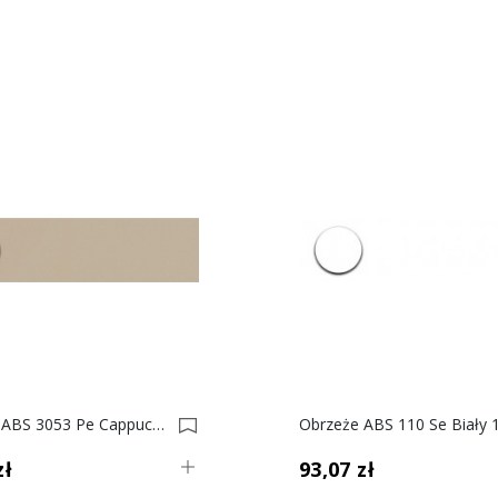
Obrzeże ABS 3053 Pe Cappuccino Do Płyty SWISS KRONO 0001201-0004890
zł
93,07 zł