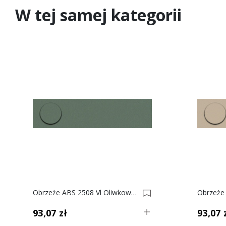
W tej samej kategorii
Obrzeże ABS 2508 Vl Oliwkowy Do Płyty SWISS KRONO 0009601-0010018
93,07 zł
93,07 