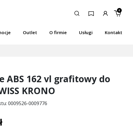
0
mocje
Outlet
O firmie
Usługi
Kontakt
e ABS 162 vl grafitowy do
SWISS KRONO
ktu: 0009526-0009776
ł