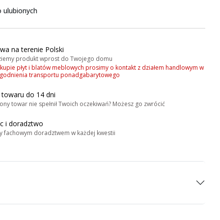
 ulubionych
wa na terenie Polski
iemy produkt wprost do Twojego domu
akupie płyt i blatów meblowych prosimy o kontakt z działem handlowym w
zgodnienia transportu ponadgabarytowego
 towaru do 14 dni
ony towar nie spełnił Twoich oczekiwań? Możesz go zwrócić
 i doradztwo
y fachowym doradztwem w każdej kwestii