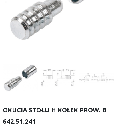
keyboard_arrow_left
keyboard_arrow_right
Poprzedni
Następny
OKUCIA STOŁU H KOŁEK PROW. B
642.51.241