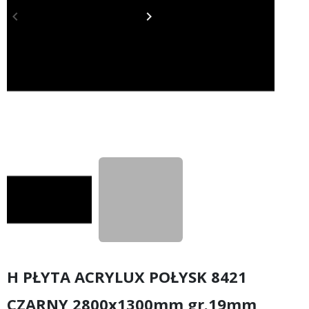
keyboard_arrow_left
keyboard_arrow_right
Poprzedni
Następny
H PŁYTA ACRYLUX POŁYSK 8421
CZARNY 2800x1300mm gr.19mm