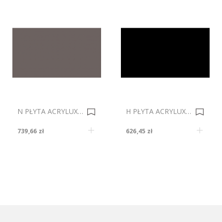
N PŁYTA ACRYLUX POŁYSK 85383 SZARY 2800x1300mm Gr.10mm 0035498
H PŁYTA ACRYLUX POŁYSK 8421 CZARNY LPK 2800x1300mm Gr.19mm 0021951
739,66 zł
626,45 zł