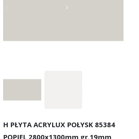
keyboard_arrow_left
keyboard_arrow_right
Poprzedni
Następny
H PŁYTA ACRYLUX POŁYSK 85384
POPIEL 2800x1300mm gr.19mm