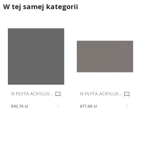
W tej samej kategorii
N PŁYTA ACRYLUX BASIC A504 SZARY DS 2800x1300mm Gr.18mm 0035472
N PŁYTA ACRYLUX POŁYSK 8855/85387 ANTRACYT LPK 2800x1300mm Gr.18mm 0035510
842,76 zł
677,66 zł