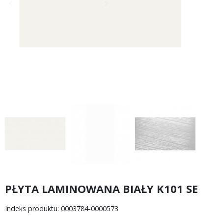
keyboard_arrow_left
keyboard_arrow_right
Poprzedni
Następny
PŁYTA LAMINOWANA BIAŁY K101 SE
Indeks produktu: 0003784-0000573