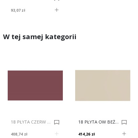
93,07 zł
W tej samej kategorii
18 PŁYTA CZERW WINO * 4437 VL 280X207 ** 0017148
18 PŁYTA OW BEŻ JASNY 119 VL 280x207 0009491
408,74 zł
414,26 zł