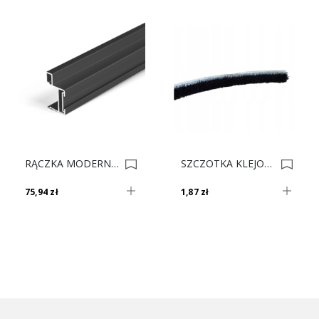
RĄCZKA MODERN WIDE Czarny Mat 87303 L 0015710
SZCZOTKA KLEJONA NISKA Czarna 4.8x04mm 0088-CZ 0018682
75,94 zł
1,87 zł