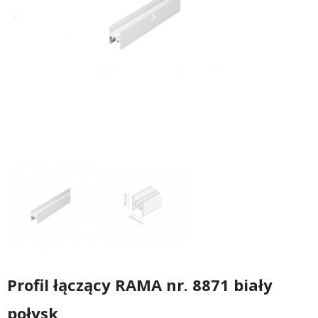
keyboard_arrow_left
keyboard_arrow_right
Poprzedni
Następny
Profil łączący RAMA nr. 8871 biały
połysk