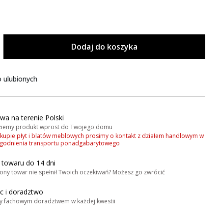
Dodaj do koszyka
 ulubionych
wa na terenie Polski
iemy produkt wprost do Twojego domu
akupie płyt i blatów meblowych prosimy o kontakt z działem handlowym w
zgodnienia transportu ponadgabarytowego
 towaru do 14 dni
ony towar nie spełnił Twoich oczekiwań? Możesz go zwrócić
 i doradztwo
y fachowym doradztwem w każdej kwestii