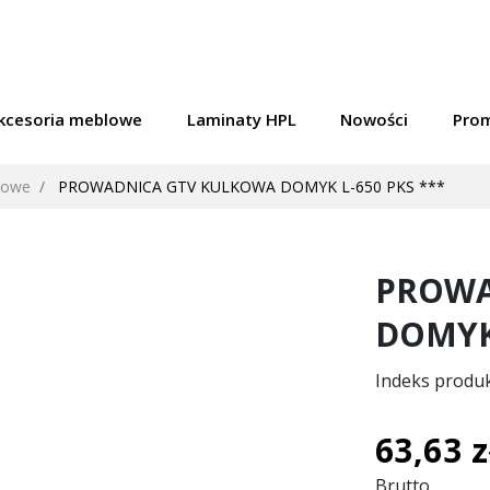
kcesoria meblowe
Laminaty HPL
Nowości
Pro
kowe
PROWADNICA GTV KULKOWA DOMYK L-650 PKS ***
PROWA
DOMYK 
Indeks produ
63,63 z
Brutto