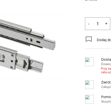
-
+
Dodaj do
Dosta
Dowiez
Przy z
celu u
Zwrot
Zakupi
Pomoc
Służym