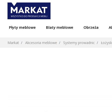
Płyty meblowe
Blaty meblowe
Obrzeża
A
Markat
Akcesoria meblowe
Systemy prowadnic
Łożys