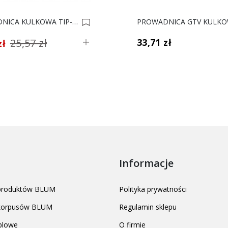
PROWADNICA KULKOWA TIP-ON SHOP-LINE L- 500mm 0016290
25,57 zł
33,71 zł
zł
Informacje
 produktów BLUM
Polityka prywatności
 korpusów BLUM
Regulamin sklepu
blowe
O firmie