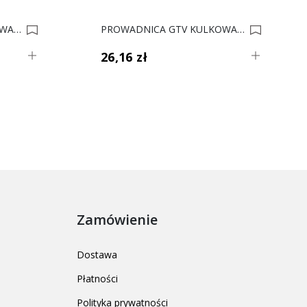
PROWADNICA GTV KULKOWA.L-600 VERS.PLUS 0007469
PROWADNICA GTV KULKOWA.L-300 VERS.PLUS 0007488
26,16 zł
Zamówienie
Dostawa
Płatności
Polityka prywatności