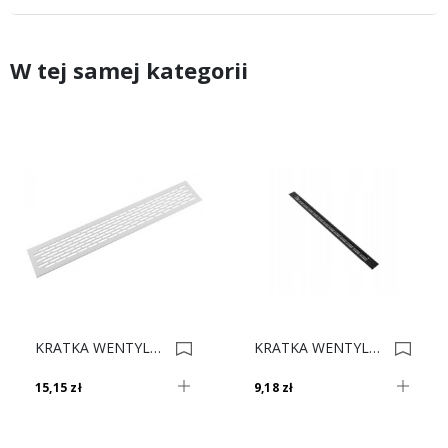
W tej samej kategorii
KRATKA WENTYLACYJNA 80 L-480mm BIAŁA 0003638
KRATKA WENTYLACYJNA 23,5 L-375mm CZARNA 0034810
15,15 zł
9,18 zł