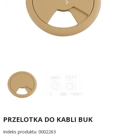
keyboard_arrow_left
keyboard_arrow_right
Poprzedni
Następny
PRZELOTKA DO KABLI BUK
Indeks produktu: 0002263