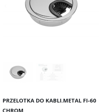
keyboard_arrow_left
keyboard_arrow_right
Poprzedni
Następny
PRZELOTKA DO KABLI.METAL FI-60
CHROM