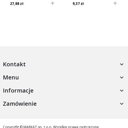
27,88 zł
9,37 zł
Kontakt

Menu

Informacje

Zamówienie

Copyright © MARKAT sp. z o.o. Wszelkie prawa zastrzeżone.