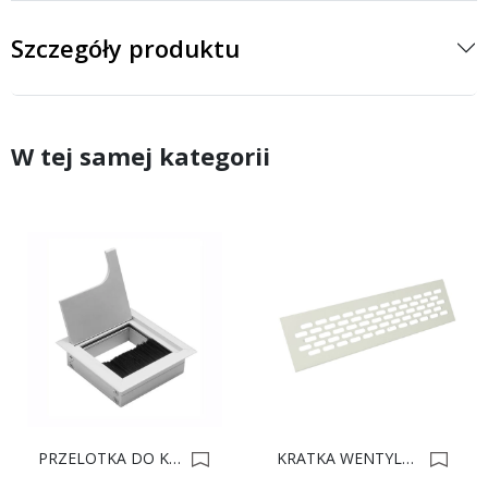
Szczegóły produktu
W tej samej kategorii
PRZELOTKA DO KABLI.METAL 80x80 ALUMINIUM LB-K80x80-05 0019140
KRATKA WENTYLACYJNA 60 L-245mm BIAŁA 0016361