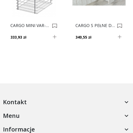
CARGO MINI VAR-MULTI JEDN. 40 I CHROM 0019950
CARGO S PEŁNE DNO 15 II Chrom PRAWE S-2477-C 0004448
333,93 zł
340,55 zł
Kontakt

Menu

Informacje
