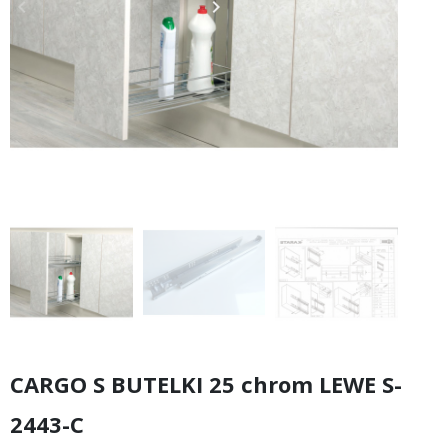
keyboard_arrow_left
keyboard_arrow_right
Poprzedni
Następny
CARGO S BUTELKI 25 chrom LEWE S-
2443-C