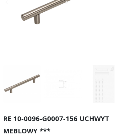
keyboard_arrow_left
keyboard_arrow_right
Poprzedni
Następny
RE 10-0096-G0007-156 UCHWYT
MEBLOWY ***