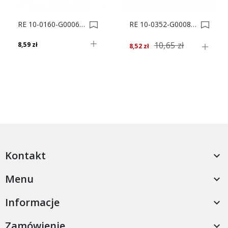
RE 10-0160-G0006-220 UCHWYT MEBLOWY *** 0000918
RE 10-0352-G0008-432 UCHWYT MEBLOWY *** 0002472
10,65 zł
8,59 zł
8,52 zł
Kontakt

Menu

Informacje

Zamówienie
