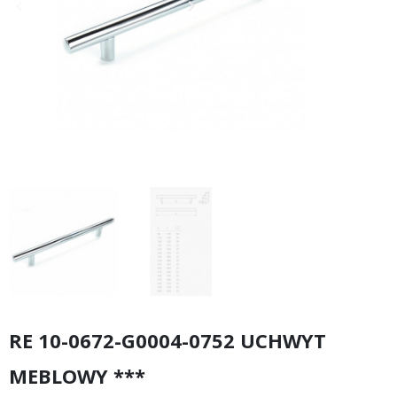
keyboard_arrow_left
keyboard_arrow_right
Poprzedni
Następny
RE 10-0672-G0004-0752 UCHWYT
MEBLOWY ***