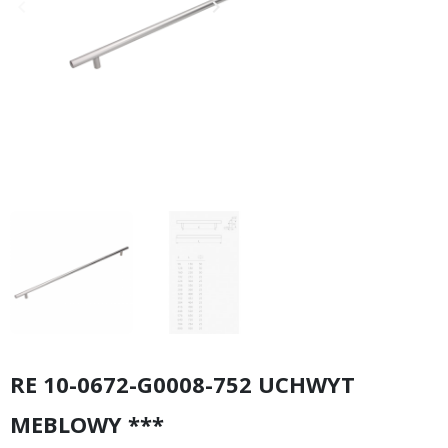
keyboard_arrow_left
keyboard_arrow_right
Poprzedni
Następny
RE 10-0672-G0008-752 UCHWYT
MEBLOWY ***