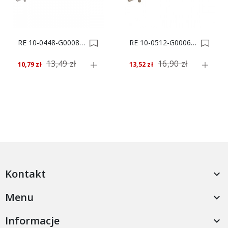
RE 10-0448-G0008-528 UCHWYT MEBLOWY *** 0002473
RE 10-0512-G0006-592 UCHWYT MEBLOWY *** 0000924
13,49 zł
16,90 zł
10,79 zł
13,52 zł
Kontakt

Menu

Informacje
