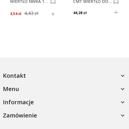
WIERTŁO NWKA 11.5 SARIUS 0004641
CMT WIERTŁO DO KONFIRM.6,4 515.042.31 XTR 0010769
4,43 zł
44,28 zł
3,54 zł
Kontakt

Menu

Informacje

Zamówienie
