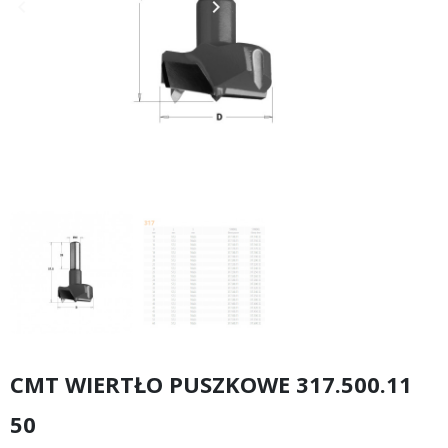
keyboard_arrow_left
keyboard_arrow_right
Poprzedni
Następny
CMT WIERTŁO PUSZKOWE 317.500.11
50