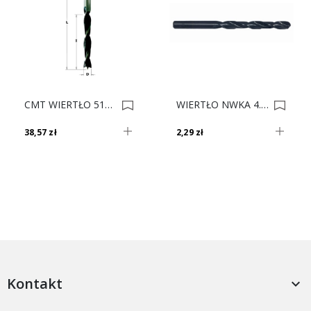
CMT WIERTŁO 517.160.31 NP HS D16 I100 L160 S10 RH 0021425
WIERTŁO NWKA 4.5 SARIUS 0002021
38,57 zł
2,29 zł
Kontakt
