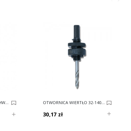
Poprzedni
Następ
CMT WIERTŁO 309.100.12 HW D10 I43 L70 L 0007582
OTWORNICA WIERTŁO 32-140MM PROLINE 0007000
30,17 zł