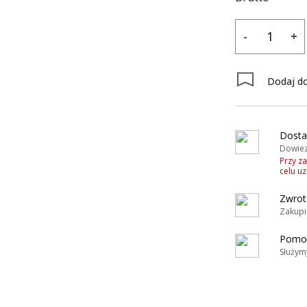
-
+
Dodaj do
y
Dosta
Dowiez
Przy z
celu u
Zwrot
Zakupi
Pomoc
Służym