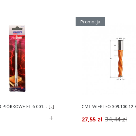
Promocja
WIERTŁO PIÓRKOWE FI- 6 0014688
ł
34,44 zł
27,55 zł