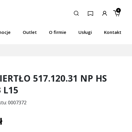
0
mocje
Outlet
O firmie
Usługi
Kontakt
ERTŁO 517.120.31 NP HS
3 L15
ktu: 0007372
ł