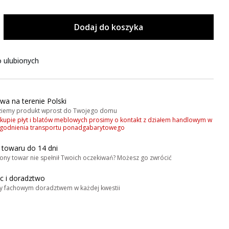
Dodaj do koszyka
 ulubionych
wa na terenie Polski
iemy produkt wprost do Twojego domu
akupie płyt i blatów meblowych prosimy o kontakt z działem handlowym w
zgodnienia transportu ponadgabarytowego
 towaru do 14 dni
ony towar nie spełnił Twoich oczekiwań? Możesz go zwrócić
 i doradztwo
y fachowym doradztwem w każdej kwestii