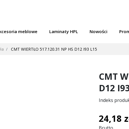
kcesoria meblowe
Laminaty HPL
Nowości
Pro
ła
CMT WIERTŁO 517.120.31 NP HS D12 I93 L15
CMT WI
D12 I9
Indeks produ
24,18 z
Brutto