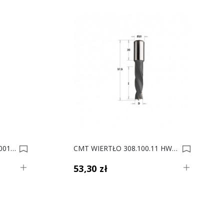
WIERTŁO PIÓRKOWE FI- 6 0014688
CMT WIERTŁO 308.100.11 HW NP D10 I30 RH 0008426
53,30 zł