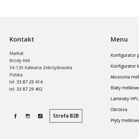
Kontakt
Menu
Markat
Konfigurator
Brody 666
Konfigurator
34-130 Kalwaria Zebrzydowska
Polska
Akcesoria me
tel.
33 87 29 414
Blaty meblow
tel.
33 87 29 402
Laminaty HPL
Obrzeża
Strefa B2B
Płyty meblow
Facebook
Instagram
TikTok