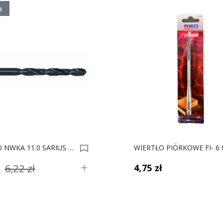
a
WIERTŁO NWKA 11.0 SARIUS 0004640
6,22 zł
4,75 zł
ł