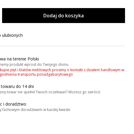
Dodaj do koszyka
 ulubionych
wa na terenie Polski
iemy produkt wprost do Twojego domu
akupie płyt i blatów meblowych prosimy o kontakt z działem handlowym w
zgodnienia transportu ponadgabarytowego
 towaru do 14 dni
ony towar nie spełnił Twoich oczekiwań? Możesz go zwrócić
 i doradztwo
y fachowym doradztwem w każdej kwestii