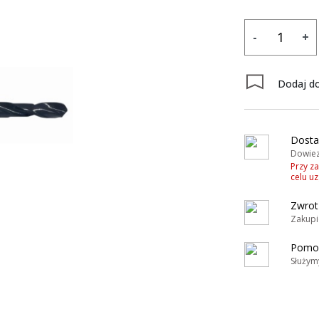
-
+
Dodaj do
Dosta
Dowiez
Przy z
celu u
Zwrot
Zakupi
Pomoc
Służym