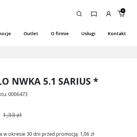
0
mocje
Outlet
O firmie
Usługi
Kontakt
O NWKA 5.1 SARIUS *
ktu: 0006473
1,33 zł
a w okresie 30 dni przed promocją:
1,06 zł