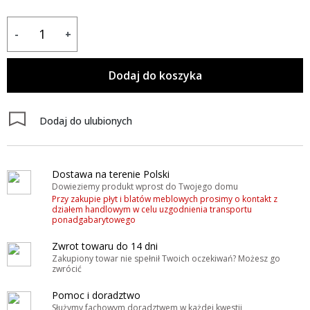
-
+
Dodaj do koszyka
Dodaj do ulubionych
Dostawa na terenie Polski
Dowieziemy produkt wprost do Twojego domu
Przy zakupie płyt i blatów meblowych prosimy o kontakt z
działem handlowym w celu uzgodnienia transportu
ponadgabarytowego
Zwrot towaru do 14 dni
Zakupiony towar nie spełnił Twoich oczekiwań? Możesz go
zwrócić
Pomoc i doradztwo
Służymy fachowym doradztwem w każdej kwestii