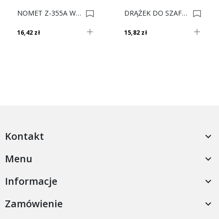
NOMET Z-355A WIESZAK CZARNY MAT DUŻY (WP11) P61 0012791
DRĄŻEK DO SZAFY OWAL CHROM 3mb Gr. 0,8mm 0003800
16,42 zł
15,82 zł
Kontakt

Menu

Informacje

Zamówienie
