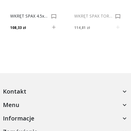
WKRĘT SPAX 4.5x16 Op.1000 Ocynk 0000871
WKRĘT SPAX TORX 5.0x80 Op. 200 0010824
108,33 zł
114,81 zł
Kontakt

Menu

Informacje
