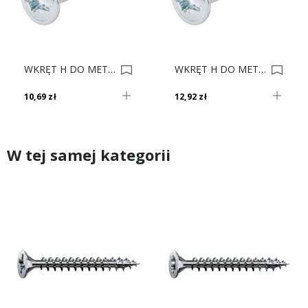
WKRĘT H DO MET 4x22 Op. 100 022.35.225 0004583
WKRĘT H DO MET 4x30 Op. 100 022.35.305 0004584
10,69 zł
12,92 zł
W tej samej kategorii