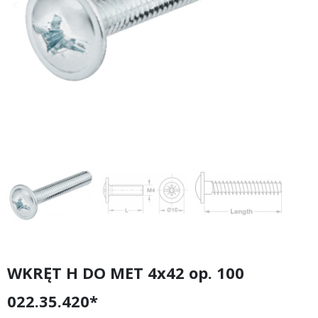
keyboard_arrow_left
keyboard_arrow_right
Poprzedni
Następny
WKRĘT H DO MET 4x42 op. 100
022.35.420*