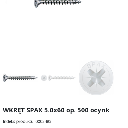
keyboard_arrow_left
keyboard_arrow_right
Poprzedni
Następny
WKRĘT SPAX 5.0x60 op. 500 ocynk
Indeks produktu: 0003483