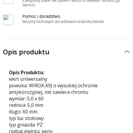
Zakupiony towar nie spełnił Twoich oczekiwań? Możesz go
zwrócić
Pomoc i doradztwo
Służymy fachowym doradztwem w każdej kwestii
Opis produktu
Opis Produktu:
wkrt uniwersalny
powoka: WIROX A9J o wysokiej ochronie
antykorozyjnej, nie zawiera chromu
wymiar: 5,0 x 60
rednica: 5,0 mm
dugo: 60 mm
typ ba: stokowy
typ gniazda: PZ
rodzaj gwintu: peny