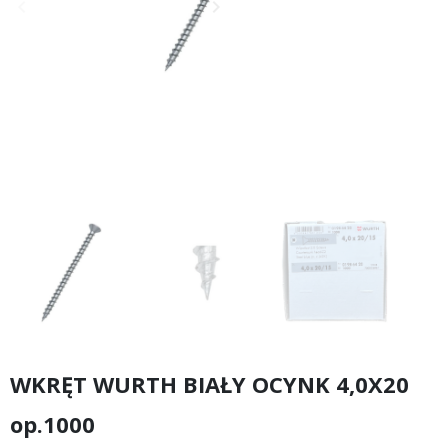
keyboard_arrow_left
keyboard_arrow_right
Poprzedni
Następny
WKRĘT WURTH BIAŁY OCYNK 4,0X20
op.1000