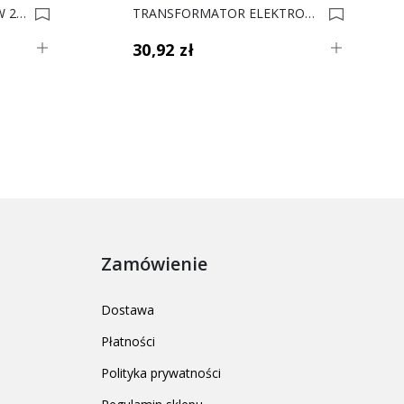
ZASILACZ LED DO PASKÓW 24V 65W STANDARD PLUS DL 0023343
TRANSFORMATOR ELEKTROMECH 80 W KS 0002764
30,92 zł
Zamówienie
Dostawa
Płatności
Polityka prywatności