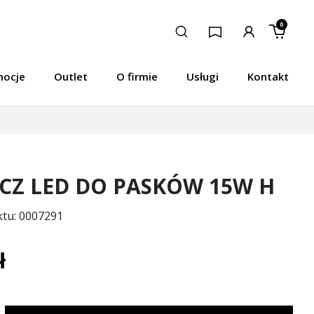
0
mocje
Outlet
O firmie
Usługi
Kontakt
ACZ LED DO PASKÓW 15W H
ktu: 0007291
ł