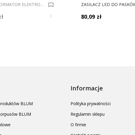
TRANSFORMATOR ELEKTRONIK 60 W IN 0004526
zł
80,09 zł
Informacje
 produktów BLUM
Polityka prywatności
 korpusów BLUM
Regulamin sklepu
blowe
O firmie