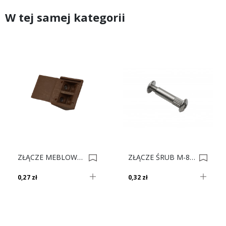
W tej samej kategorii
ZŁĄCZE MEBLOWE PODW PLASTIK DĄB Nr. 7 0001987
ZŁĄCZE ŚRUB M-8 NIKIEL 0001231
0,27 zł
0,32 zł