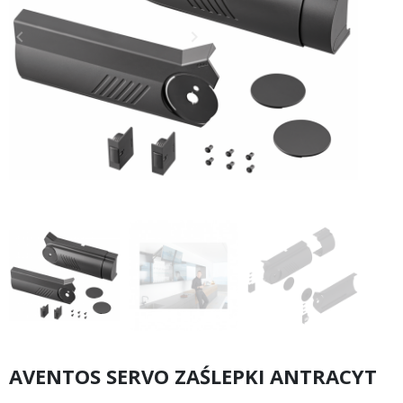
keyboard_arrow_left
keyboard_arrow_right
Poprzedni
Następny
AVENTOS SERVO ZAŚLEPKI ANTRACYT