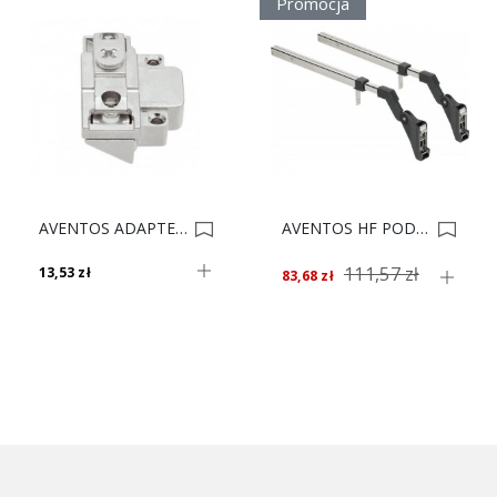
Promocja
AVENTOS ADAPTER CLIP RAMA PRAWY 175H5B00 0006326
AVENTOS HF PODNOŚNIK 480-570 20F3200 *** 0004078
111,57 zł
13,53 zł
83,68 zł