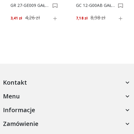
GR 27-GE009 GAŁKA MEBLOWA*** 0006393
GC 12-G00AB GAŁKA MEBLOWA*** 0004182
4,26 zł
8,98 zł
3,41 zł
7,18 zł
Kontakt

Menu

Informacje

Zamówienie
