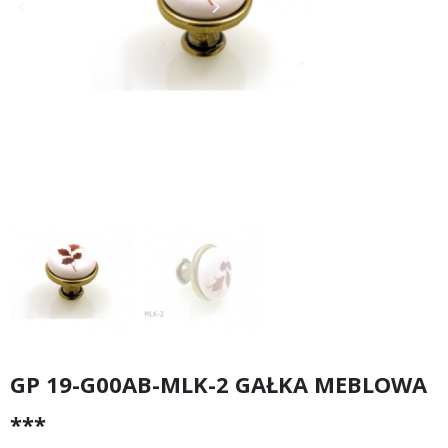
keyboard_arrow_left
keyboard_arrow_right
Poprzedni
Następny
GP 19-G00AB-MLK-2 GAŁKA MEBLOWA
***