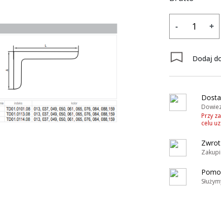
-
+
Dodaj do
y
Dosta
Dowiez
Przy z
celu u
Zwrot
Zakupi
Pomoc
Służym