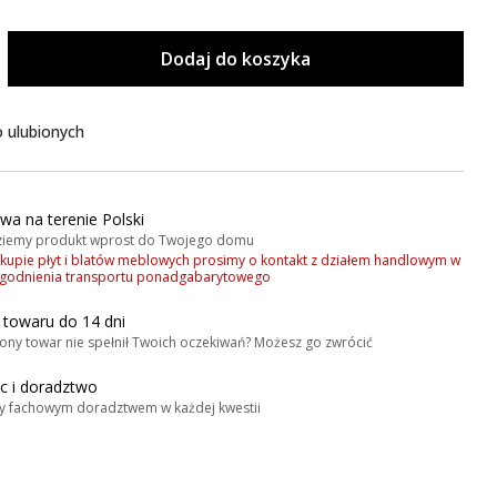
Dodaj do koszyka
 ulubionych
wa na terenie Polski
iemy produkt wprost do Twojego domu
akupie płyt i blatów meblowych prosimy o kontakt z działem handlowym w
zgodnienia transportu ponadgabarytowego
 towaru do 14 dni
ony towar nie spełnił Twoich oczekiwań? Możesz go zwrócić
 i doradztwo
y fachowym doradztwem w każdej kwestii