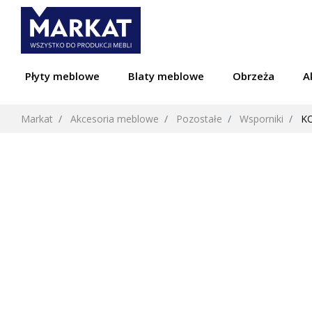
Płyty meblowe
Blaty meblowe
Obrzeża
A
Markat
Akcesoria meblowe
Pozostałe
Wsporniki
KO