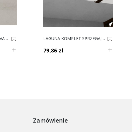
WSPORNIK DO PÓŁEK CALVADOS 3 Op. 200 0001239
LAGUNA KOMPLET SPRZĘGAJĄCY DO WSPORNIKÓW Czarny Mat 4468-3 L 0016058
79,86 zł
Zamówienie