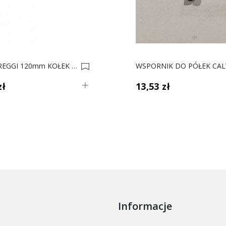
WKRĘT REGGI 120mm KOŁEK PÓŁKI WURTH 0007454
zł
13,53 zł
Informacje