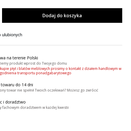
Dodaj do koszyka
 ulubionych
wa na terenie Polski
iemy produkt wprost do Twojego domu
akupie płyt i blatów meblowych prosimy o kontakt z działem handlowym w
zgodnienia transportu ponadgabarytowego
 towaru do 14 dni
ony towar nie spełnił Twoich oczekiwań? Możesz go zwrócić
 i doradztwo
y fachowym doradztwem w każdej kwestii