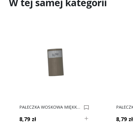
W tej samej kategorii
PAŁECZKA WOSKOWA MIĘKKA F U702 EGGER Kaszmir 0034628
8,79 zł
8,79 z