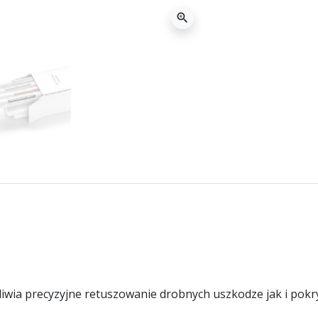
zoom_in
wia precyzyjne retuszowanie drobnych uszkodze jak i pokr