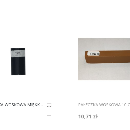
PAŁECZKA WOSKOWA MIĘKKA F RAL 7015 Antracyt 0034627
ł
10,71 zł