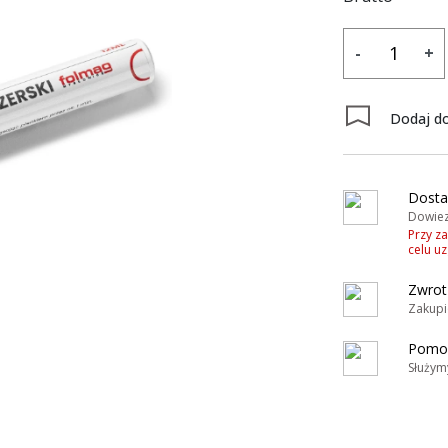
-
+
Dodaj do
y
Dosta
Dowiez
Przy z
celu u
Zwrot
Zakupi
Pomoc
Służym