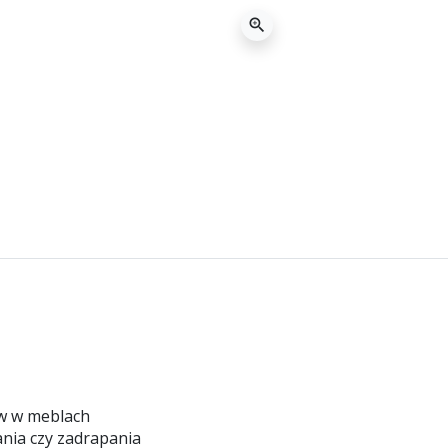
zoom_in
ów w meblach
nia czy zadrapania