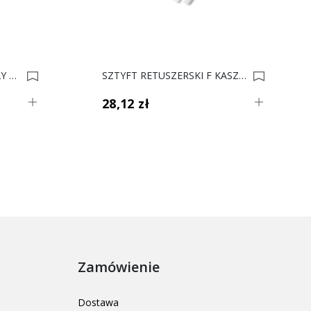
SZTYFT RETUSZERSKI BIAŁY ZIMNY RAL9016 890101 *** 0019764
SZTYFT RETUSZERSKI F KASZMIR 702 0035027
28,12 zł
Zamówienie
Dostawa