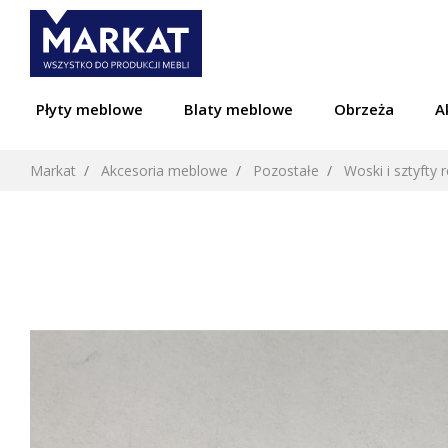
Płyty meblowe
Blaty meblowe
Obrzeża
A
Markat
Akcesoria meblowe
Pozostałe
Woski i sztyfty 