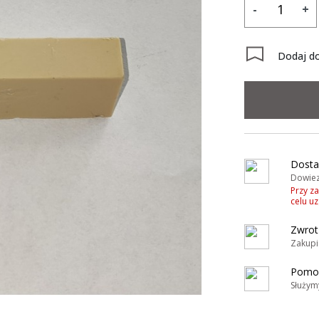
-
+
Dodaj do
y
Dosta
Dowiez
Przy z
celu u
Zwrot
Zakupi
Pomoc
Służym