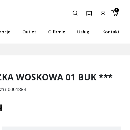
0
mocje
Outlet
O firmie
Usługi
Kontakt
ZKA WOSKOWA 01 BUK ***
ktu: 0001884
ł