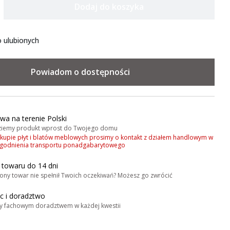
Dodaj do koszyka
 ulubionych
Powiadom o dostępności
wa na terenie Polski
iemy produkt wprost do Twojego domu
akupie płyt i blatów meblowych prosimy o kontakt z działem handlowym w
zgodnienia transportu ponadgabarytowego
 towaru do 14 dni
ony towar nie spełnił Twoich oczekiwań? Możesz go zwrócić
 i doradztwo
y fachowym doradztwem w każdej kwestii