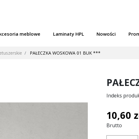
kcesoria meblowe
Laminaty HPL
Nowości
Pro
retuszerskie
PAŁECZKA WOSKOWA 01 BUK ***
PAŁEC
Indeks produ
10,60 z
Brutto