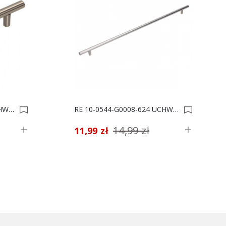
RE 10-0768-G0007-888 UCHWYT MEBLOWY *** 0000955
RE 10-0544-G0008-624 UCHWYT MEBLOWY *** 0003233
14,99 zł
11,99 zł