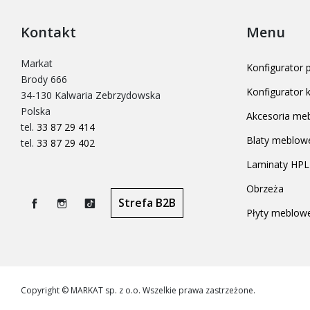
Kontakt
Menu
Markat
Konfigurator
Brody 666
Konfigurator
34-130 Kalwaria Zebrzydowska
Polska
Akcesoria me
tel.
33 87 29 414
Blaty meblow
tel.
33 87 29 402
Laminaty HPL
Obrzeża
Strefa B2B
Płyty meblow
Facebook
Instagram
TikTok
Copyright © MARKAT sp. z o.o. Wszelkie prawa zastrzeżone.