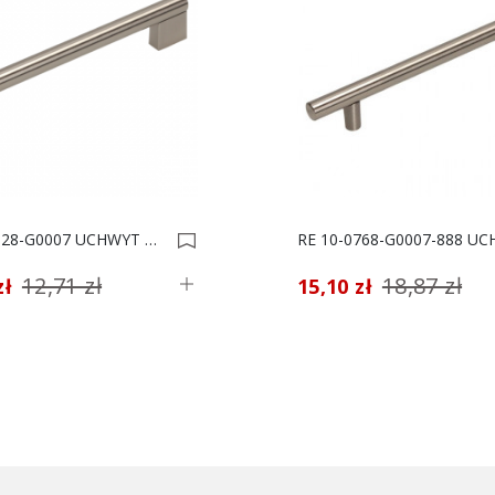
RE 81-0128-G0007 UCHWYT MEBLOWY *** 0002452
12,71 zł
18,87 zł
zł
15,10 zł