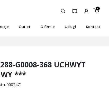
0
mocje
Outlet
O firmie
Usługi
Kontakt
0288-G0008-368 UCHWYT
WY ***
ktu: 0002471