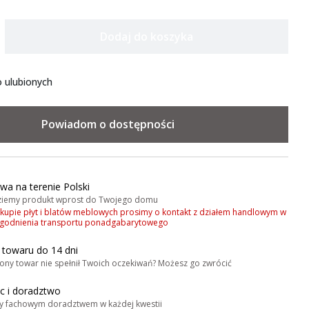
Dodaj do koszyka
 ulubionych
Powiadom o dostępności
wa na terenie Polski
iemy produkt wprost do Twojego domu
akupie płyt i blatów meblowych prosimy o kontakt z działem handlowym w
zgodnienia transportu ponadgabarytowego
 towaru do 14 dni
ony towar nie spełnił Twoich oczekiwań? Możesz go zwrócić
 i doradztwo
y fachowym doradztwem w każdej kwestii