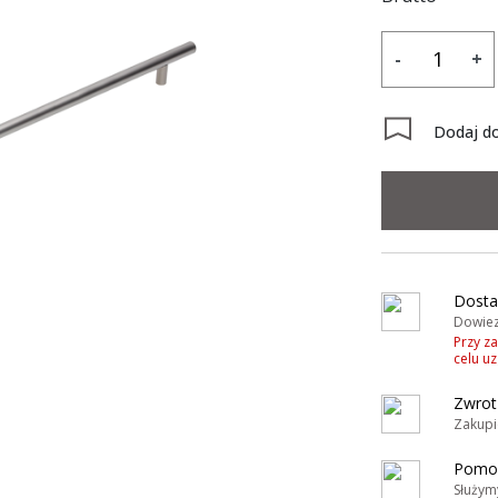
-
+
Dodaj do
y
Dosta
Dowiez
Przy z
celu u
Zwrot
Zakupi
Pomoc
Służym