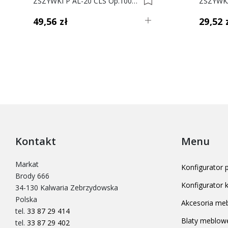
ZSZYWKI P AL-20 CLS Op.10000 0001210
49,56 zł
29,52 
Kontakt
Menu
Markat
Konfigurator
Brody 666
Konfigurator
34-130 Kalwaria Zebrzydowska
Polska
Akcesoria me
tel.
33 87 29 414
Blaty meblow
tel.
33 87 29 402