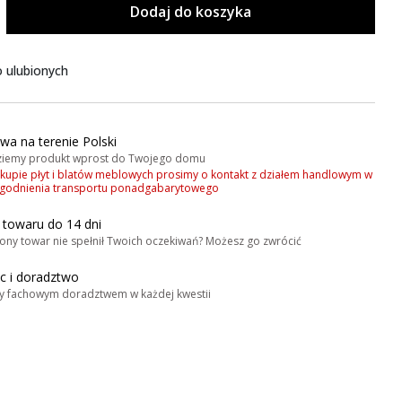
Dodaj do koszyka
 ulubionych
wa na terenie Polski
iemy produkt wprost do Twojego domu
akupie płyt i blatów meblowych prosimy o kontakt z działem handlowym w
zgodnienia transportu ponadgabarytowego
 towaru do 14 dni
ony towar nie spełnił Twoich oczekiwań? Możesz go zwrócić
 i doradztwo
y fachowym doradztwem w każdej kwestii