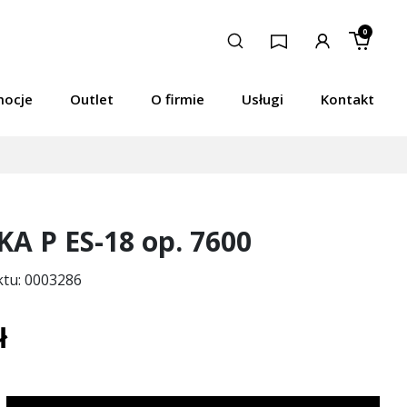
0
mocje
Outlet
O firmie
Usługi
Kontakt
A P ES-18 op. 7600
ktu: 0003286
ł