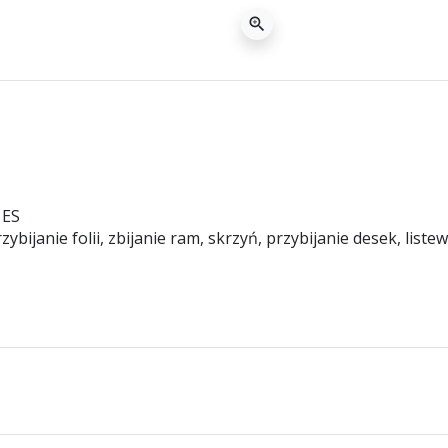
zoom_in
 ES
janie folii, zbijanie ram, skrzyń, przybijanie desek, liste