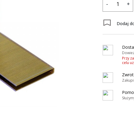
-
+
Dodaj do
Dosta
Dowiez
Przy z
celu u
Zwrot
Zakupi
Pomoc
Służym