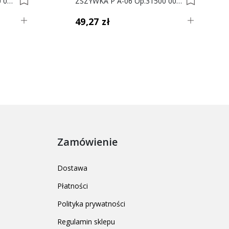
ZSZYWKA P ES-30 Op. 4400 0004098
ZSZYWKA P A-06 Op.31500 0004018
49,27 zł
Zamówienie
Dostawa
Płatności
Polityka prywatności
Regulamin sklepu