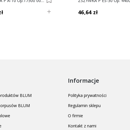
ZSZYWKA P A-10 Op.17500 0001208
zł
46,64 zł
Informacje
 produktów BLUM
Polityka prywatności
 korpusów BLUM
Regulamin sklepu
blowe
O firmie
e
Kontakt z nami