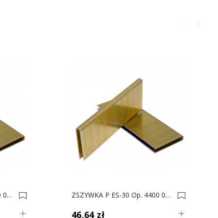
keyboard_arrow_left
keyboard_arrow_right
Poprzedni
Następ
ZSZYWKA P ES-15 Op. 8800 0003105
ZSZYWKA P ES-30 Op. 4400 0004098
46,64 zł