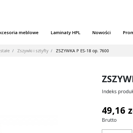
kcesoria meblowe
Laminaty HPL
Nowości
Pro
stałe
Zszywki i sztyfty
ZSZYWKA P ES-18 op. 7600
ZSZYWK
Indeks produ
49,16 z
Brutto