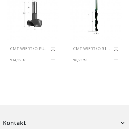
CMT WIERTŁO PUSZKOWE 317.550.11 HW 55 0007427
CMT WIERTŁO 517.100.31 NP HS D10 I87 L13 0009760
174,59 zł
16,95 zł
Kontakt
